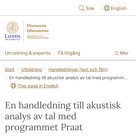
Hoppa till huvudinnehåll
Sök
English
Utrustning & expertis
Få tillgång
Mer
Forskning
Utbildning
Personal
Start
Utbildning
Handledningar (text och film)
En handledning till akustisk analys av tal med programmet Praat
Om labbet
This page in English
En handledning till akustisk
analys av tal med
programmet Praat