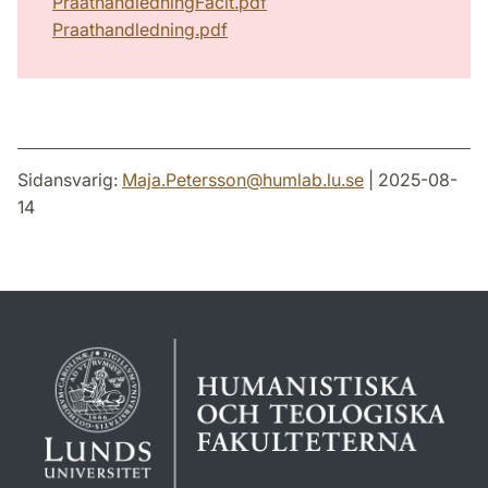
PraathandledningFacit.pdf
Praathandledning.pdf
Sidansvarig:
Maja.Petersson
@
humlab.lu
.
se
| 2025-08-
14