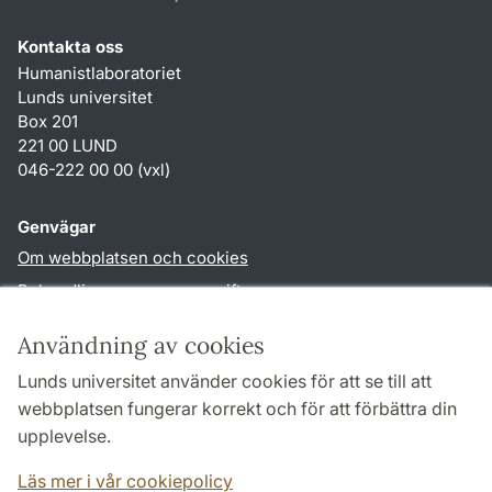
Kontakta oss
Humanistlaboratoriet
Lunds universitet
Box 201
221 00 LUND
046-222 00 00 (vxl)
Genvägar
Om webbplatsen och cookies
Behandling av personuppgifter
Tillgänglighetsredogörelse
Användning av cookies
TYPO3-login
Lunds universitet använder cookies för att se till att
webbplatsen fungerar korrekt och för att förbättra din
Följ oss i sociala medier
upplevelse.
Humlab
LinkedIn
Läs mer i vår cookiepolicy