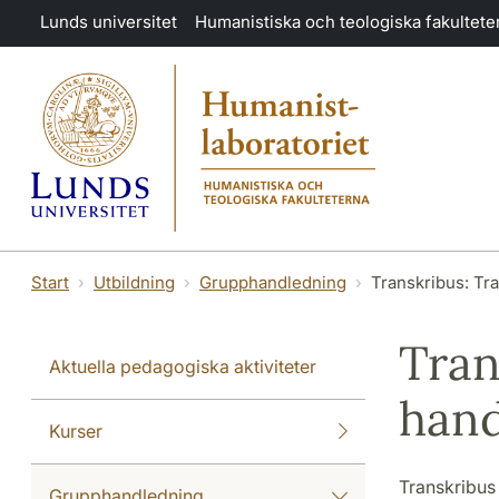
Hoppa till huvudinnehåll
Lunds universitet
Humanistiska och teologiska fakultete
Start
Utbildning
Grupphandledning
Transkribus: Tra
Tran
Aktuella pedagogiska aktiviteter
hand
Kurser
Transkribus 
Grupphandledning