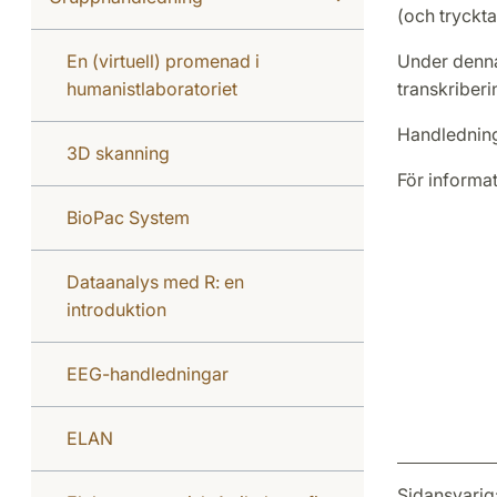
(och tryckta)
En (virtuell) promenad i
Under denna
humanistlaboratoriet
transkriberi
Handledning
3D skanning
För informa
BioPac System
Dataanalys med R: en
introduktion
EEG-handledningar
ELAN
Sidansvarig