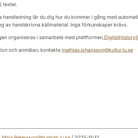
 texter.
 handledning lär du dig hur du kommer i gång med automat
ng av handskrivna källmaterial. Inga förkunskaper krävs.
en organiseras i samarbete med plattformen
DigitalHistor
tion och anmälan, kontakta
mathias.johansson
@
kultur.lu
.
se
:
Maja.Petersson
@
humlab.lu
.
se
| 2025-11-12