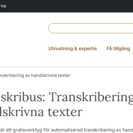
rna
Utrustning & expertis
Få tillgång
nskribering av handskrivna texter
skribus: Transkribering
skrivna texter
är ett gratisverktyg för automatiserad transkribering av han