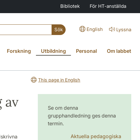
Bibliotek
För HT-anställda
English
Lyssna
Sök
Forskning
Utbildning
Personal
Om labbet
This page in English
 av
Se om denna
grupphandledning ges denna
termin.
Aktuella pedagogiska
dskrivna