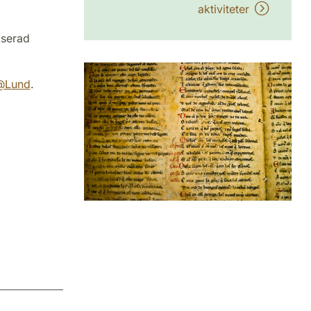
aktiviteter
iserad
y@Lund
.