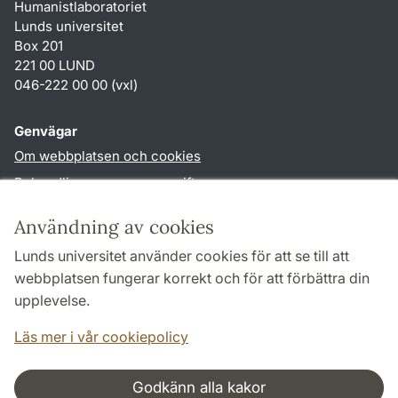
Humanistlaboratoriet
Lunds universitet
Box 201
221 00 LUND
046-222 00 00 (vxl)
Genvägar
Om webbplatsen och cookies
Behandling av personuppgifter
Tillgänglighetsredogörelse
Användning av cookies
TYPO3-login
Lunds universitet använder cookies för att se till att
webbplatsen fungerar korrekt och för att förbättra din
Följ oss i sociala medier
upplevelse.
Humlab
Läs mer i vår cookiepolicy
LinkedIn
Godkänn alla kakor