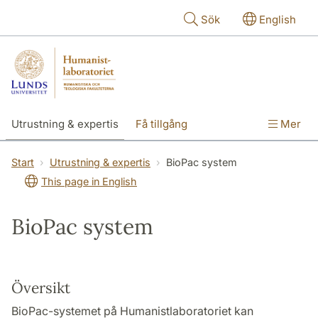
Hoppa till huvudinnehåll
Sök
English
Utrustning & expertis
Få tillgång
Mer
Forskning
Utbildning
Personal
Start
Utrustning & expertis
BioPac system
This page in English
Om labbet
BioPac system
Översikt
BioPac-systemet på Humanistlaboratoriet kan