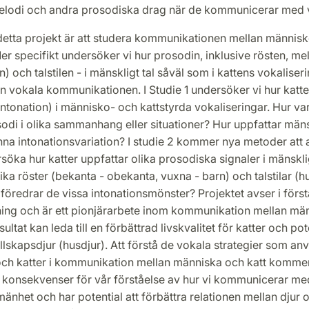
lodi och andra prosodiska drag när de kommunicerar med 
detta projekt är att studera kommunikationen mellan männis
er specifikt undersöker vi hur prosodin, inklusive rösten, me
n) och talstilen - i mänskligt tal såväl som i kattens vokaliseri
 vokala kommunikationen. I Studie 1 undersöker vi hur katte
intonation) i människo- och kattstyrda vokaliseringar. Hur va
odi i olika sammanhang eller situationer? Hur uppfattar män
nna intonationsvariation? I studie 2 kommer nya metoder att
rsöka hur katter uppfattar olika prosodiska signaler i mänskligt
ika röster (bekanta - obekanta, vuxna - barn) och talstilar (h
föredrar de vissa intonationsmönster? Projektet avser i förs
ing och är ett pionjärarbete inom kommunikation mellan mä
sultat kan leda till en förbättrad livskvalitet för katter och pot
llskapsdjur (husdjur). Att förstå de vokala strategier som an
ch katter i kommunikation mellan människa och katt kommer
konsekvenser för vår förståelse av hur vi kommunicerar me
lmänhet och har potential att förbättra relationen mellan djur 