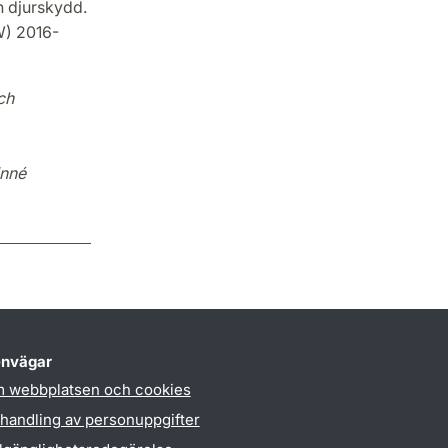
h djurskydd.
W) 2016-
ch
inné
nvägar
 webbplatsen och cookies
handling av personuppgifter