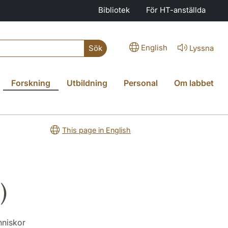
Bibliotek
För HT-anställda
English
Lyssna
Sök
Forskning
Utbildning
Personal
Om labbet
This page in English
)
nniskor