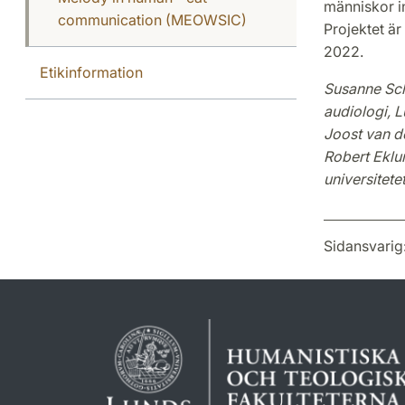
människor in
communication (MEOWSIC)
Projektet ä
2022.
Etikinformation
Susanne Schö
audiologi, L
Joost van de
Robert Eklun
universitete
Sidansvarig