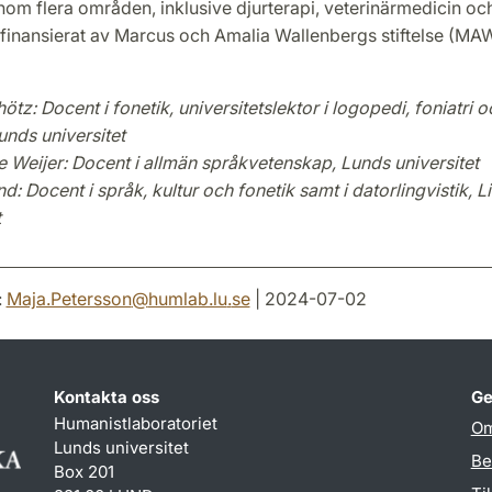
om flera områden, inklusive djurterapi, veterinärmedicin oc
r finansierat av Marcus och Amalia Wallenbergs stiftelse (MA
tz: Docent i fonetik, universitetslektor i logopedi, foniatri o
unds universitet
 Weijer: Docent i allmän språkvetenskap, Lunds universitet
d: Docent i språk, kultur och fonetik samt i datorlingvistik, L
t
:
Maja.Petersson
@
humlab.lu
.
se
| 2024-07-02
Kontakta oss
Ge
Humanistlaboratoriet
Om
Lunds universitet
Be
Box 201