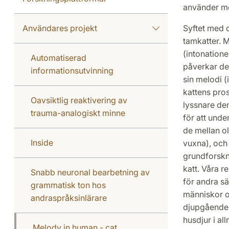
använder me
Användares projekt
Syftet med 
tamkatter. M
(intonatione
Automatiserad
påverkar den
informationsutvinning
sin melodi (
kattens pros
Oavsiktlig reaktivering av
lyssnare de
trauma-analogiskt minne
för att unde
de mellan ol
Inside
vuxna), och 
grundforskn
katt. Våra re
Snabb neuronal bearbetning av
för andra sä
grammatisk ton hos
människor o
andraspråksinlärare
djupgående 
husdjur i al
Melody in human - cat