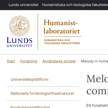
Hoppa till huvudinnehåll
Lunds universitet
Humanistiska och teologiska fakultete
Start
Forskning
Användares projekt
Melody in hum
Melo
Universitetsplattform
com
Nationella forskningsinfrastrukturer
Ett fonetisk
Forskningsplattformar