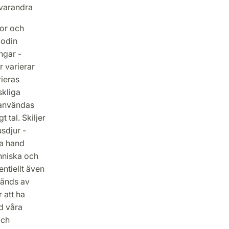
varandra
kor och
lodin
ngar -
r varierar
rieras
skliga
 användas
 tal. Skiljer
usdjur -
ta hand
nniska och
entiellt även
vänds av
 att ha
d våra
och