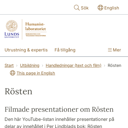
Hoppa till huvudinnehåll
Sök
English
Utrustning & expertis
Få tillgång
Mer
Forskning
Utbildning
Personal
Start
Utbildning
Handledningar (text och film)
Rösten
This page in English
Om labbet
Rösten
Filmade presentationer om Rösten
Den här YouTube-listan innehåller presentationer på
delar av innehållet i Per Lindblads bok: Rösten