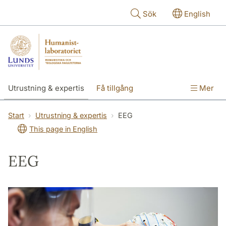
Hoppa till huvudinnehåll
Sök
English
Utrustning & expertis
Få tillgång
Mer
Forskning
Utbildning
Personal
Start
Utrustning & expertis
EEG
This page in English
Om labbet
EEG