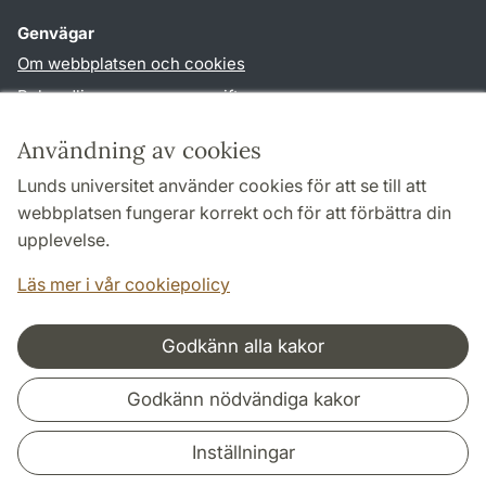
Genvägar
Om webbplatsen och cookies
Behandling av personuppgifter
Tillgänglighetsredogörelse
Användning av cookies
TYPO3-login
Lunds universitet använder cookies för att se till att
webbplatsen fungerar korrekt och för att förbättra din
Följ oss i sociala medier
upplevelse.
Humlab
LinkedIn
Läs mer i vår cookiepolicy
Godkänn alla kakor
Samarbeten och nätverk
Godkänn nödvändiga kakor
Inställningar