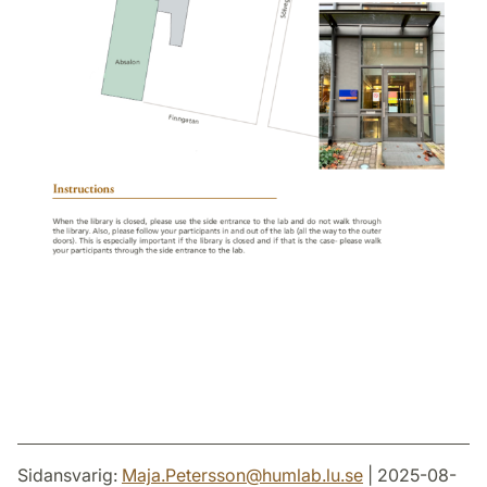
Sidansvarig:
Maja.Petersson
@
humlab.lu
.
se
| 2025-08-