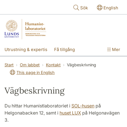
Hoppa till huvudinnehåll
Sök
English
Utrustning & expertis
Få tillgång
Mer
Forskning
Utbildning
Personal
Start
Om labbet
Kontakt
Vägbeskrivning
This page in English
Om labbet
Vägbeskrivning
Du hittar Humanistlaboratoriet i
SOL-husen
på
Helgonabacken 12, samt i
huset LUX
på Helgonavägen
3.