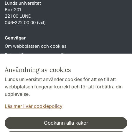
Lunds universitet
Box 201
221 00 LUND
046-222 00 00 (vxl)
Genvägar
Om webbplatsen och cookies
Behandling av personuppgifter
Tillgänglighetsredogörelse
Användning av cookies
TYPO3-login
Lunds universitet använder cookies för att se till att
webbplatsen fungerar korrekt och för att förbättra din
Följ oss i sociala medier
upplevelse.
Humlab
LinkedIn
Läs mer i vår cookiepolicy
Godkänn alla kakor
Samarbeten och nätverk