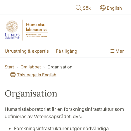
Hoppa till huvudinnehåll
Sök
English
Utrustning & expertis
Få tillgång
Mer
Forskning
Utbildning
Personal
Start
Om labbet
Organisation
This page in English
Om labbet
Organisation
Humanistlaboratoriet är en forskningsinfrastruktur som
definieras av Vetenskapsrådet, dvs:
Forskningsinfrastrukturer utgör nödvändiga