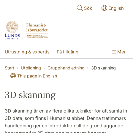
Hoppa till huvudinnehåll
Sök
English
Utrustning & expertis
Få tillgång
Mer
Forskning
Utbildning
Personal
Start
Utbildning
Grupphandledning
3D skanning
This page in English
Om labbet
3D skanning
3D skanning är en av flera olika tekniker för att samla in
3D data, som finns i Humanistlabbet. Denna tretimmars
handledning ger en introduktion till de grundläggande
koncepten för 3D data och hur dessa koncept