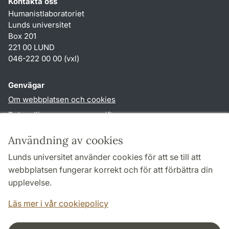
Kontakta oss
Humanistlaboratoriet
Lunds universitet
Box 201
221 00 LUND
046-222 00 00 (vxl)
Genvägar
Om webbplatsen och cookies
Behandling av personuppgifter
Tillgänglighetsredogörelse
Användning av cookies
TYPO3-login
Lunds universitet använder cookies för att se till att
webbplatsen fungerar korrekt och för att förbättra din
Följ oss i sociala medier
upplevelse.
Humlab
Läs mer i vår cookiepolicy
LinkedIn