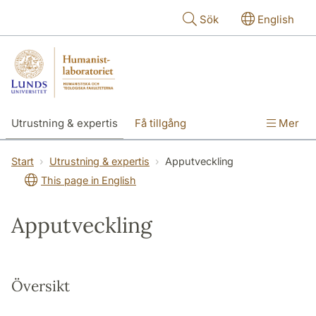
Hoppa till huvudinnehåll
Sök
English
Utrustning & expertis
Få tillgång
Mer
Forskning
Utbildning
Personal
Start
Utrustning & expertis
Apputveckling
This page in English
Om labbet
Apputveckling
Översikt