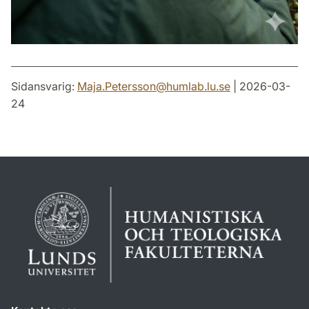
Sidansvarig:
Maja.Petersson
@
humlab.lu
.
se
| 2026-03-
24