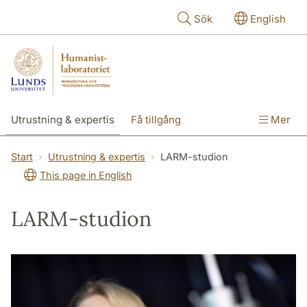
Hoppa till huvudinnehåll
Sök
English
Utrustning & expertis
Få tillgång
Mer
Forskning
Utbildning
Personal
Start
Utrustning & expertis
LARM-studion
This page in English
Om labbet
LARM-studion