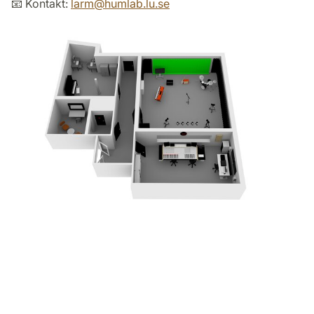
📧 Kontakt:
larm
@
humlab.lu
.
se