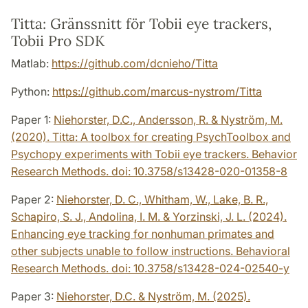
Titta: Gränssnitt för Tobii eye trackers,
Tobii Pro SDK
Matlab:
https://github.com/dcnieho/Titta
Python:
https://github.com/marcus-nystrom/Titta
Paper 1:
Niehorster, D.C., Andersson, R. & Nyström, M.
(2020).
Titta: A toolbox for creating PsychToolbox and
Psychopy experiments with Tobii eye trackers. Behavior
Research Methods. doi: 10.3758/s13428-020-01358-8
Paper 2:
Niehorster, D. C., Whitham, W., Lake, B. R.,
Schapiro, S. J., Andolina, I. M. & Yorzinski, J. L. (2024).
Enhancing eye tracking for nonhuman primates and
other subjects unable to follow instructions. Behavioral
Research Methods. doi: 10.3758/s13428-024-02540-y
Paper 3:
Niehorster, D.C. & Nyström, M. (2025).