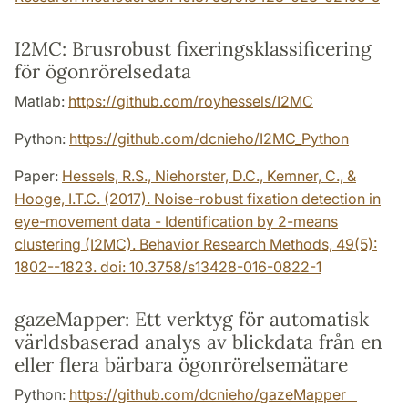
I2MC: Brusrobust fixeringsklassificering
för ögonrörelsedata
Matlab:
https://github.com/royhessels/I2MC
Python:
https://github.com/dcnieho/I2MC_Python
Paper:
Hessels, R.S., Niehorster, D.C., Kemner, C., &
Hooge, I.T.C. (2017). Noise-robust fixation detection in
eye-movement data - Identification by 2-means
clustering (I2MC). Behavior Research Methods, 49(5):
1802--1823. doi: 10.3758/s13428-016-0822-1
gazeMapper: Ett verktyg för automatisk
världsbaserad analys av blickdata från en
eller flera bärbara ögonrörelsemätare
Python:
https://github.com/dcnieho/gazeMapper