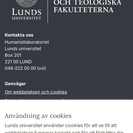
Kontakta oss
Humanistlaboratoriet
Lunds universitet
Box 201
221 00 LUND
046-222 00 00 (vxl)
Genvägar
Om webbplatsen och cookies
Behandling av personuppgifter
Tillgänglighetsredogörelse
Användning av cookies
TYPO3-login
Lunds universitet använder cookies för att se till att
webbplatsen fungerar korrekt och för att förbättra din