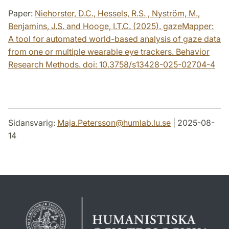
Paper:
Niehorster, D.C., Hessels, R.S. , Nyström, M.,
Benjamins, J.S. and Hooge, I.T.C. (2025). gazeMapper:
A tool for automated world-based analysis of gaze data
from one or multiple wearable eye trackers. Behavior
Research Methods. doi: 10.3758/s13428-025-02704-4
Sidansvarig:
Maja.Petersson
@
humlab.lu
.
se
| 2025-08-
14