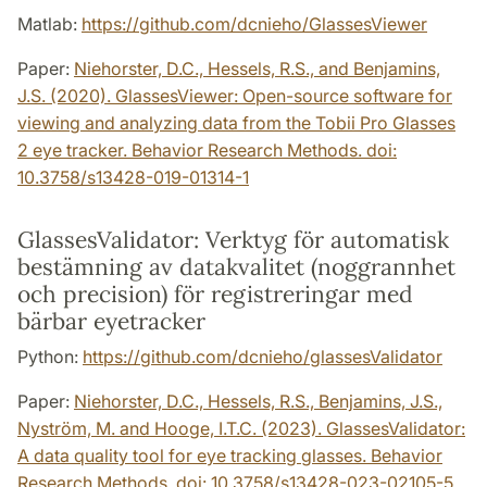
Matlab:
https://github.com/dcnieho/GlassesViewer
Paper:
Niehorster, D.C., Hessels, R.S., and Benjamins,
J.S. (2020). GlassesViewer: Open-source software for
viewing and analyzing data from the Tobii Pro Glasses
2 eye tracker. Behavior Research Methods. doi:
10.3758/s13428-019-01314-1
GlassesValidator: Verktyg för automatisk
bestämning av datakvalitet (noggrannhet
och precision) för registreringar med
bärbar eyetracker
Python:
https://github.com/dcnieho/glassesValidator
Paper:
Niehorster, D.C., Hessels, R.S., Benjamins, J.S.,
Nyström, M. and Hooge, I.T.C. (2023). GlassesValidator:
A data quality tool for eye tracking glasses. Behavior
Research Methods. doi: 10.3758/s13428-023-02105-5