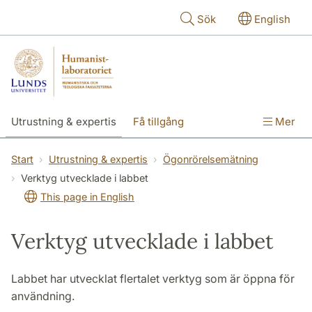
Hoppa till huvudinnehåll
Sök
English
Utrustning & expertis
Få tillgång
Mer
Forskning
Utbildning
Personal
Start
Utrustning & expertis
Ögonrörelsemätning
Verktyg utvecklade i labbet
Om labbet
This page in English
Verktyg utvecklade i labbet
Labbet har utvecklat flertalet verktyg som är öppna för
användning.