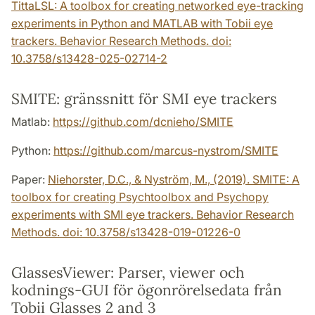
TittaLSL: A toolbox for creating networked eye-tracking
experiments in Python and MATLAB with Tobii eye
trackers. Behavior Research Methods. doi:
10.3758/s13428-025-02714-2
SMITE: gränssnitt för SMI eye trackers
Matlab:
https://github.com/dcnieho/SMITE
Python:
https://github.com/marcus-nystrom/SMITE
Paper:
Niehorster, D.C., & Nyström, M., (2019). SMITE: A
toolbox for creating Psychtoolbox and Psychopy
experiments with SMI eye trackers. Behavior Research
Methods. doi: 10.3758/s13428-019-01226-0
GlassesViewer: Parser, viewer och
kodnings-GUI för ögonrörelsedata från
Tobii Glasses 2 and 3