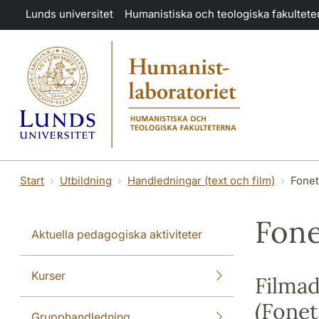
Hoppa till huvudinnehåll
Lunds universitet
Humanistiska och teologiska fakultete
Start
Utbildning
Handledningar (text och film)
Fonet
Fone
Aktuella pedagogiska aktiviteter
Kurser
Filmad
(Fonet
Grupphandledning