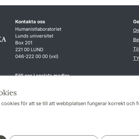
Kontakta oss
Ge
Humanistlaboratoriet
Om
Lunds universitet
Be
Box 201
Ti
221 00 LUND
046-222 00 00 (vxl)
TY
Följ oss i sociala medier
Humlab
okies
LinkedIn
cookies för att se till att webbplatsen fungerar korrekt och fö
Samarbeten och nätverk