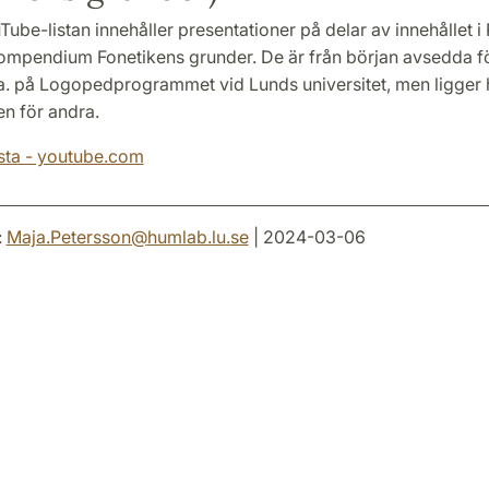
ube-listan innehåller presentationer på delar av innehållet i 
ompendium Fonetikens grunder. De är från början avsedda fö
l.a. på Logopedprogrammet vid Lunds universitet, men ligger hä
n för andra.
ista - youtube.com
:
Maja.Petersson
@
humlab.lu
.
se
| 2024-03-06