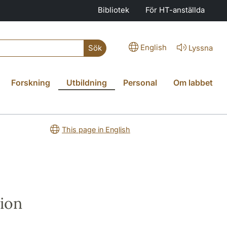
Bibliotek
För HT-anställda
English
Lyssna
Sök
Forskning
Utbildning
Personal
Om labbet
This page in English
ion