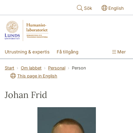
Hoppa till huvudinnehåll
Sök
English
Utrustning & expertis
Få tillgång
Mer
Forskning
Utbildning
Personal
Start
Om labbet
Personal
Person
This page in English
Om labbet
Johan Frid