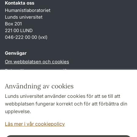
Kontakta oss
Humanistlaboratoriet
Lunds universitet
Box 201
221 00 LUND
046-222 00 00 (vxl)
Genvägar
Om webbplatsen och cookies
Behandling av personuppgifter
Tillgänglighetsredogörelse
Användning av cookies
TYPO3-login
Lunds universitet använder cookies för att se till att
webbplatsen fungerar korrekt och för att förbättra din
Följ oss i sociala medier
upplevelse.
Humlab
LinkedIn
Läs mer i vår cookiepolicy