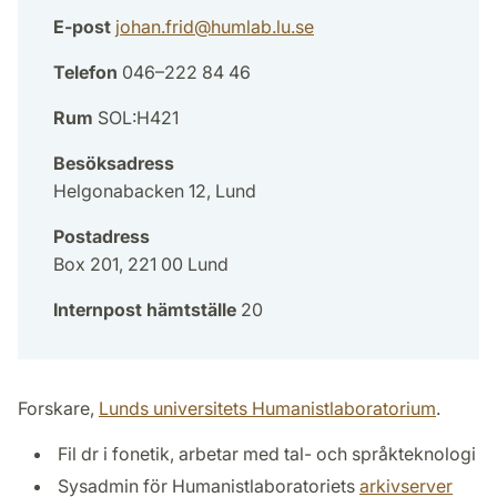
E-post
johan.frid
@
humlab.lu
.
se
Telefon
046–222 84 46
Rum
SOL:H421
Besöksadress
Helgonabacken 12, Lund
Postadress
Box 201, 221 00 Lund
Internpost hämtställe
20
Forskare,
Lunds universitets Humanistlaboratorium
.
Fil dr i fonetik, arbetar med tal- och språkteknologi
Sysadmin för Humanistlaboratoriets
arkivserver