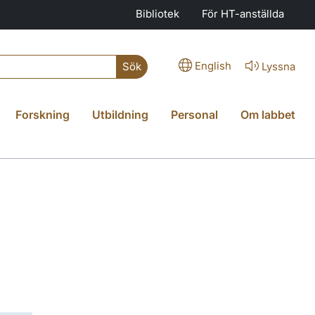
Bibliotek
För HT-anställda
English
Lyssna
Sök
Forskning
Utbildning
Personal
Om labbet