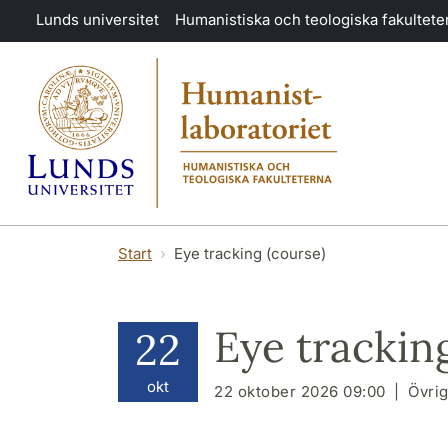
Hoppa till huvudinnehåll
Lunds universitet
Humanistiska och teologiska fakultete
Start
Eye tracking (course)
Eye trackin
22
okt
22 oktober 2026 09:00
Övrig