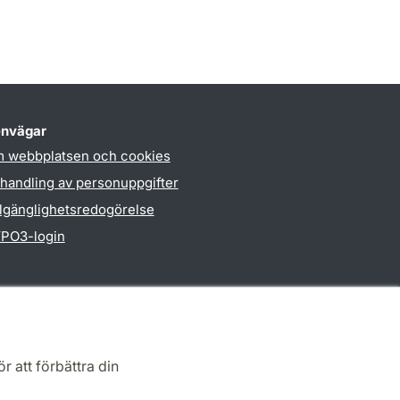
nvägar
 webbplatsen och cookies
handling av personuppgifter
llgänglighetsredogörelse
PO3-login
r att förbättra din