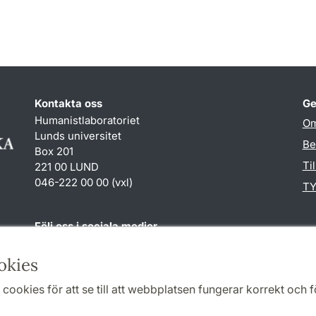
Kontakta oss
Ge
Humanistlaboratoriet
Om
Lunds universitet
Be
Box 201
Ti
221 00 LUND
046-222 00 00 (vxl)
TY
Följ oss i sociala medier
Humlab
okies
LinkedIn
cookies för att se till att webbplatsen fungerar korrekt och fö