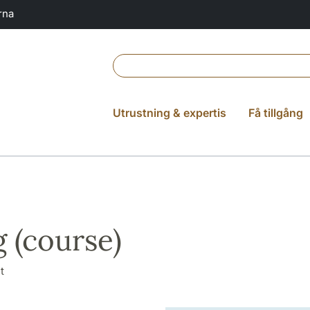
rna
Utrustning & expertis
Få tillgång
g (course)
t