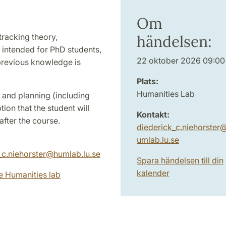
Om
racking theory,
händelsen:
y intended for PhD students,
22 oktober 2026 09:00
previous knowledge is
Plats:
Humanities Lab
 and planning (including
ion that the student will
Kontakt:
fter the course.
diederick_c.niehorster
umlab.lu
.
se
_c.niehorster@humlab.lu.se
Spara händelsen till din
kalender
e Humanities lab