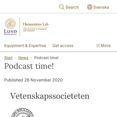
Skip to main content
Search
Svenska
Equipment & Expertise
Get access
More
Research
Education
People
Start
News
Podcast time!
Podcast time!
About the lab
Published 26 November 2020